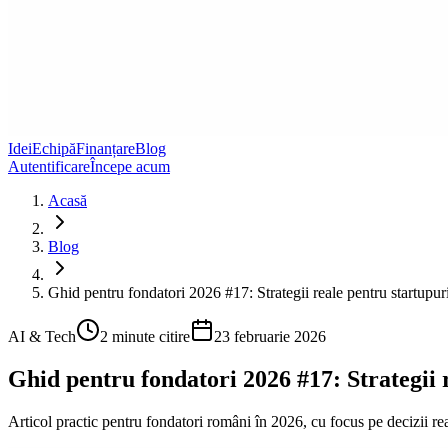
Idei
Echipă
Finanțare
Blog
Autentificare
Începe acum
Acasă
Blog
Ghid pentru fondatori 2026 #17: Strategii reale pentru startupu
AI & Tech
2
minute citire
23 februarie 2026
Ghid pentru fondatori 2026 #17: Strategii
Articol practic pentru fondatori români în 2026, cu focus pe decizii rea