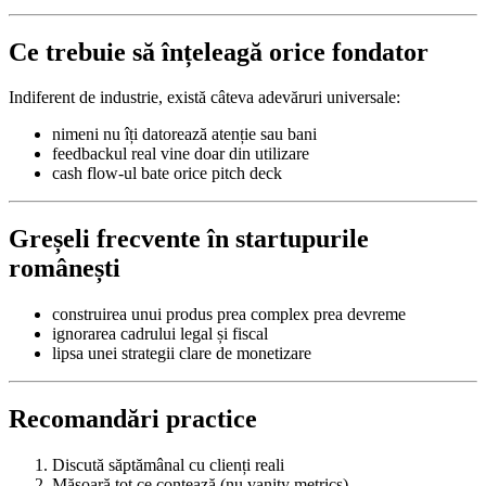
Ce trebuie să înțeleagă orice fondator
Indiferent de industrie, există câteva adevăruri universale:
nimeni nu îți datorează atenție sau bani
feedbackul real vine doar din utilizare
cash flow-ul bate orice pitch deck
Greșeli frecvente în startupurile
românești
construirea unui produs prea complex prea devreme
ignorarea cadrului legal și fiscal
lipsa unei strategii clare de monetizare
Recomandări practice
Discută săptămânal cu clienți reali
Măsoară tot ce contează (nu vanity metrics)