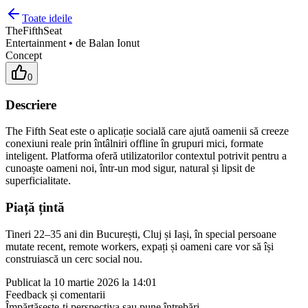
Toate ideile
TheFifthSeat
Entertainment
•
de
Balan Ionut
Concept
0
Descriere
The Fifth Seat este o aplicație socială care ajută oamenii să creeze
conexiuni reale prin întâlniri offline în grupuri mici, formate
inteligent. Platforma oferă utilizatorilor contextul potrivit pentru a
cunoaște oameni noi, într-un mod sigur, natural și lipsit de
superficialitate.
Piață țintă
Tineri 22–35 ani din București, Cluj și Iași, în special persoane
mutate recent, remote workers, expați și oameni care vor să își
construiască un cerc social nou.
Publicat la
10 martie 2026 la 14:01
Feedback și comentarii
Împărtășește-ți perspectiva sau pune întrebări